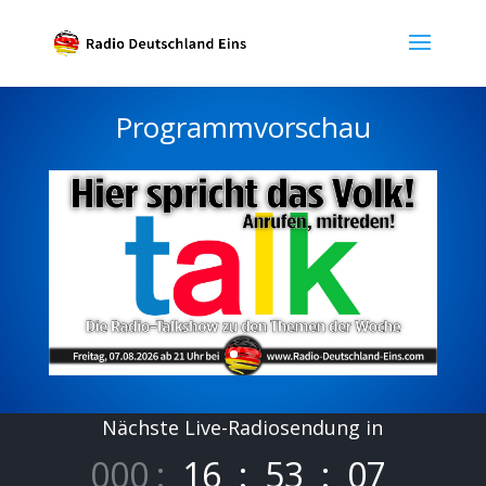
Programmvorschau
Nächste Live-Radiosendung in
000
:
16
:
53
:
06